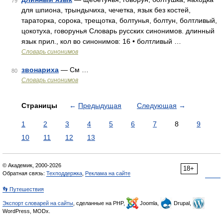
79
для шпиона, трындычиха, чечетка, язык без костей,
тараторка, сорока, трещотка, болтунья, болтун, болтливый,
цокотуха, говорунья Словарь русских синонимов. длинный
язык прил., кол во синонимов: 16 • болтливый …
Словарь синонимов
звонариха
— См …
80
Словарь синонимов
Страницы
←
Предыдущая
Следующая
→
1
2
3
4
5
6
7
8
9
10
11
12
13
© Академик, 2000-2026
18+
Обратная связь:
Техподдержка
,
Реклама на сайте
👣 Путешествия
Экспорт словарей на сайты
, сделанные на PHP,
Joomla,
Drupal,
WordPress, MODx.