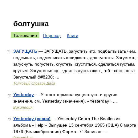
болтушка
Толкование
Перевод
Книги
ЗАГУЩАТЬ
— ЗАГУЩАТЬ, загустить что, подбалтывать чем,
71
подсыпать, подмешивать в жидкость, для густоты. Загустеть,
загуснуть, погустеть, сгустеть, сгуститься, сделаться густым,
крутым. Загустенье ср., ·длит. загустка жен., ·об. ·сост. по гл.
Загустелый,&#8230; …
Толковый словарь Даля
Yesterday
— У этого термина существуют и другие
72
значения, см. Yesterday (значения). «Yesterday» …
Википедия
Yesterday (песня)
— Yesterday Сингл The Beatles из
73
альбома «Help!» Выпущен 13 сентября 1965 (США) 8 марта
1976 (Великобритания) Формат 7” Записан …