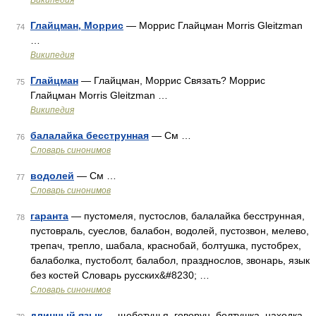
Википедия
Глайцман, Моррис
— Моррис Глайцман Morris Gleitzman
74
…
Википедия
Глайцман
— Глайцман, Моррис Связать? Моррис
75
Глайцман Morris Gleitzman …
Википедия
балалайка бесструнная
— См …
76
Словарь синонимов
водолей
— См …
77
Словарь синонимов
гаранта
— пустомеля, пустослов, балалайка бесструнная,
78
пустовраль, суеслов, балабон, водолей, пустозвон, мелево,
трепач, трепло, шабала, краснобай, болтушка, пустобрех,
балаболка, пустоболт, балабол, празднослов, звонарь, язык
без костей Словарь русских&#8230; …
Словарь синонимов
длинный язык
— щебетунья, говорун, болтушка, находка